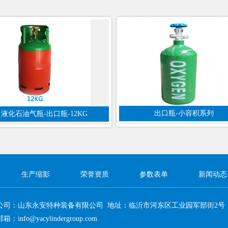
出口瓶-小容积系列
液化石油气瓶-出口瓶-12KG
生产缩影
荣誉资质
参数表单
新闻动态
公司：山东永安特种装备有限公司 地址：临沂市河东区工业园军部街2号
邮箱：info@yacylindergroup.com