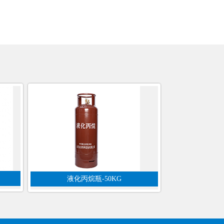
液化丙烷瓶-50KG