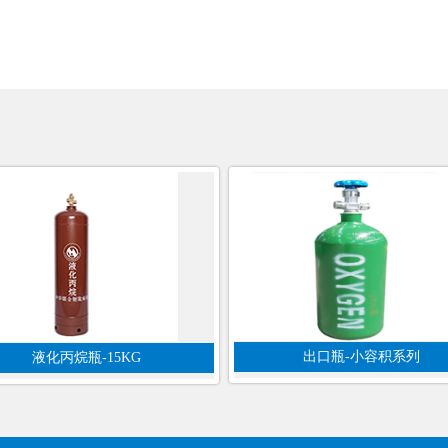
出口瓶-小容积系列
液化丙烷瓶-15KG